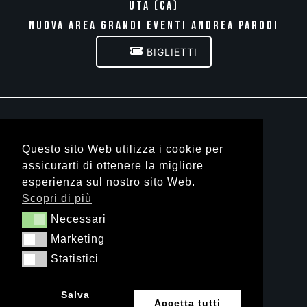
UTA (CA)
NUOVA AREA GRANDI EVENTI ANDREA PARODI
BIGLIETTI
18
Questo sito Web utilizza i cookie per
SETTEMBRE
assicurarti di ottenere la migliore
ARZACHENA (SS)
esperienza sul nostro sito Web.
LOC. TANCA DI LU PALU
Scopri di più
BIGLIETTI
Necessari
Necessari
Marketing
Marketing
Statistici
Statistici
Salva
Accetta tutti