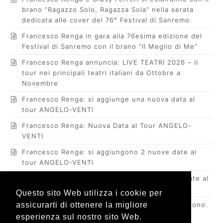
brano “Ragazzo Solo, Ragazza Sola” nella serata
dedicata alle cover del 76° Festival di Sanremo
Francesco Renga in gara alla 76esima edizione del
Festival di Sanremo con il brano “Il Meglio di Me”
Francesco Renga annuncia: LIVE TEATRI 2026 – il
tour nei principali teatri italiani da Ottobre a
Novembre
Francesco Renga: si aggiunge una nuova data al
tour ANGELO-VENTI
Francesco Renga: Nuova Data al Tour ANGELO-
VENTI
Francesco Renga: si aggiungono 2 nuove date al
tour ANGELO-VENTI
Francesco Renga: 20 anni di “Angelo” Nuove date al
Tour per celebrare l’iconico brano
Questo sito Web utilizza i cookie per
assicurarti di ottenere la migliore
Francesco Renga: a grande richiesta si aggiungono
3 nuove date a ANGELO-VENTI
esperienza sul nostro sito Web.