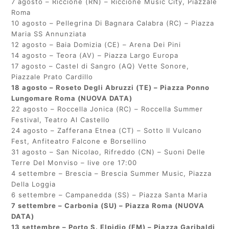
7 agosto – Riccione (RN) – Riccione Music City, Piazzale
Roma
10 agosto – Pellegrina Di Bagnara Calabra (RC) – Piazza
Maria SS Annunziata
12 agosto – Baia Domizia (CE) – Arena Dei Pini
14 agosto – Teora (AV) – Piazza Largo Europa
17 agosto – Castel di Sangro (AQ) Vette Sonore,
Piazzale Prato Cardillo
18 agosto – Roseto Degli Abruzzi (TE) – Piazza Ponno
Lungomare Roma (NUOVA DATA)
22 agosto – Roccella Jonica (RC) – Roccella Summer
Festival, Teatro Al Castello
24 agosto – Zafferana Etnea (CT) – Sotto Il Vulcano
Fest, Anfiteatro Falcone e Borsellino
31 agosto – San Nicolao, Rifreddo (CN) – Suoni Delle
Terre Del Monviso – live ore 17:00
4 settembre – Brescia – Brescia Summer Music, Piazza
Della Loggia
6 settembre – Campanedda (SS) – Piazza Santa Maria
7 settembre – Carbonia (SU) – Piazza Roma (NUOVA
DATA)
13 settembre – Porto S. Elpidio (FM) – Piazza Garibaldi