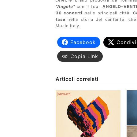
celebre brano prodotta da Tommaso
“Angelo”
con il tour
ANGELO–VENT
30 concerti
nelle principali città.
fase
nella storia del cantante, ch
Music Italy.
Facebook
Condivi
Copia Link
Articoli correlati