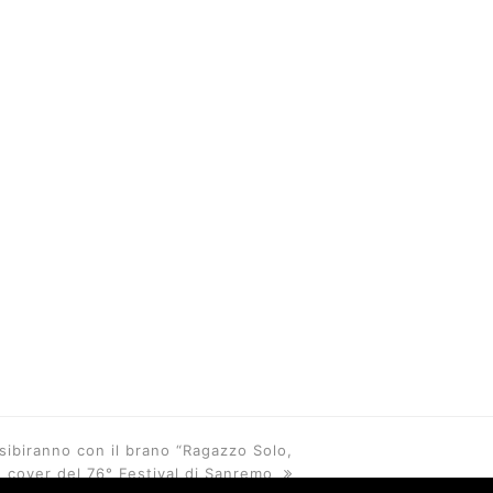
sibiranno con il brano “Ragazzo Solo,
e cover del 76° Festival di Sanremo