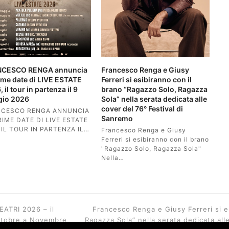
NCESCO RENGA annuncia
Francesco Renga e Giusy
rime date di LIVE ESTATE
Ferreri si esibiranno con il
 il tour in partenza il 9
brano “Ragazzo Solo, Ragazza
io 2026
Sola” nella serata dedicata alle
cover del 76° Festival di
NCESCO RENGA ANNUNCIA
Sanremo
RIME DATE DI LIVE ESTATE
 IL TOUR IN PARTENZA IL…
Francesco Renga e Giusy
Ferreri si esibiranno con il brano
"Ragazzo Solo, Ragazza Sola"
Nella…
next
EATRI 2026 – il
Francesco Renga e Giusy Ferreri si e
post:
 Ottobre a Novembre
Ragazza Sola” nella serata dedicata all