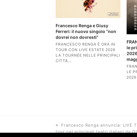
Francesco Renga e Giusy
Ferreri: il nuovo singolo “non
dovrei non dovresti”
FRA
FRANCESCO RENGA È ORA IN
le p
TOUR CON LIVE ESTATE 2026
2026,
LA TOURNÉE NELLE PRINCIPALI
magg
CITTÀ…
FRA
LE P
2026
previous
Francesco Renga annuncia: LIVE T
post:
tour nei principali teatri italiani da