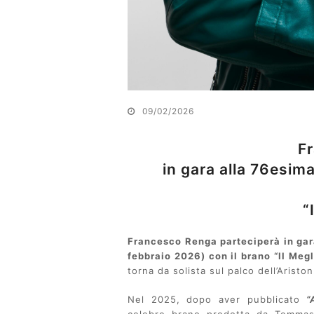
09/02/2026
F
in gara alla 76esim
“
Francesco Renga parteciperà in gar
febbraio 2026) con il brano “Il Megl
torna da solista sul palco dell’Aristo
Nel 2025, dopo aver pubblicato
“