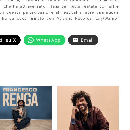
 Colliva, Francesco Renga ha celebrato i 20 anni di
I,
che ha attraversato l’Italia per tutta l’estate con
oltre
 Con questa partecipazione al Festival si apre una
nuova
e ha da poco firmato con Atlantic Records Italy/Warner
di su X
WhatsApp
Email