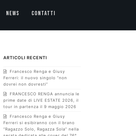
NEWS
CONTATTI
ARTICOLI RECENTI
Francesco Renga e Giusy
Ferreri: il nuovo singolo “non
dovrei non dovresti”
FRANCESCO RENGA annuncia le
prime date di LIVE ESTATE 2026, il
tour in partenza il 9 maggio 2026
Francesco Renga e Giusy
Ferreri si esibiranno con il brano
“Ragazzo Solo, Ragazza Sola” nella
serata dedicata alle cover del 76°